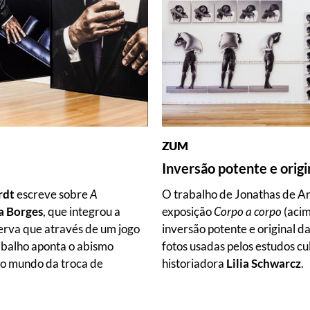
ZUM
Inversão potente e origi
rdt
escreve sobre
A
O trabalho de Jonathas de 
a Borges
, que integrou a
exposição
Corpo a corpo
(acim
serva que através de um jogo
inversão potente e original 
rabalho aponta o abismo
fotos usadas pelos estudos cul
 o mundo da troca de
historiadora
Lilia Schwarcz
.