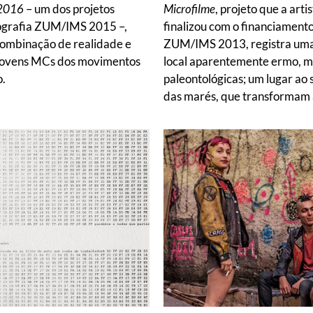
-2016
– um dos projetos
Microfilme
, projeto que a arti
tografia ZUM/IMS 2015 –,
finalizou com o financiamento
ombinação de realidade e
ZUM/IMS 2013, registra uma
s jovens MCs dos movimentos
local aparentemente ermo, m
o.
paleontológicas; um lugar ao s
das marés, que transformam 