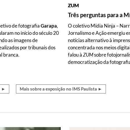
ZUM
Três perguntas para a Mí
letivo de fotografia
Garapa
,
O coletivo Mídia Ninja – Nar
ularam no início do século 20
Jornalismo e Ação emergiu e
ando as imagens de
notícias alternativo à impren
alizados por tribunais dos
concentrada nos meios digita
l branca.
falou à
ZUM
sobre fotojornali
democratização da fotografi
o ►
Mais sobre a exposição no IMS Paulista ►