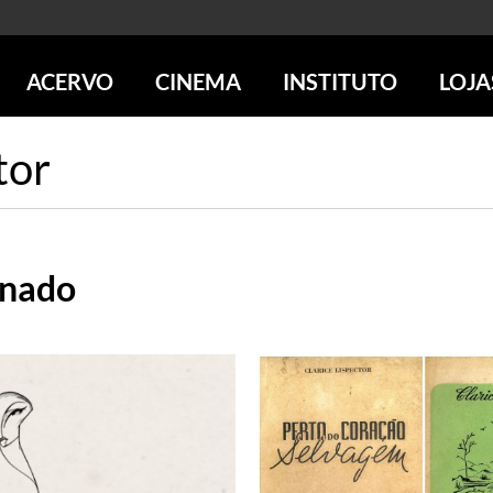
ACERVO
CINEMA
INSTITUTO
LOJA
PESQUISE NO ACERVO
SESSÕES DE CINEMA
CENTROS CULTURAIS
LOJA 
tor
SOBRE O ACERVO
LOJAS
SÃO PAULO
IMS PAULISTA
FOTOGRAFIA
POÇOS DE CALDAS
IMS RIO
ICONOGRAFIA
SOBRE CINEMA NO IMS
IMS POÇOS
LITERATURA
SOBRE O IMS
BLOG DO CINEMA
onado
MÚSICA
REVISTAS DE PROGRAMAÇÃO
QUEM SOMOS
ARTE CONTEMPORÂNEA
COLEÇÃO DVD IMS
AÇÃO SOCIAL
BIBLIOTECA DE FOTOGRAFIA
EDUCAÇÃO
DESTAQUES DE A a Z
ESCOLA ESCUTA
PROGRAMA CONVIDA
PUBLICAÇÕES E DVDs
POR DENTRO DO ACERVO