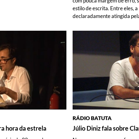
com pouca margem de erro, s
estilo de escrita. Entre eles, 
declaradamente atingida pela 
RÁDIO BATUTA
a hora da estrela
Júlio Diniz fala sobre Cl