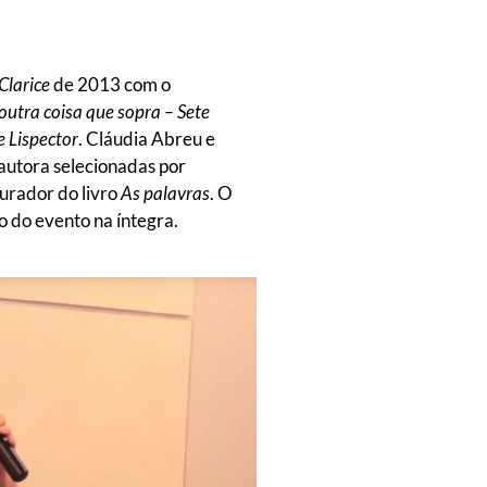
Clarice
de 2013 com o
utra coisa que sopra – Sete
e Lispector
. Cláudia Abreu e
autora selecionadas por
urador do livro
As palavras
. O
o do evento na íntegra.