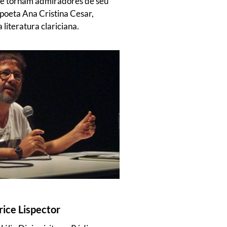
e tornam admiradores de seu
a poeta Ana Cristina Cesar,
literatura clariciana.
arice Lispector