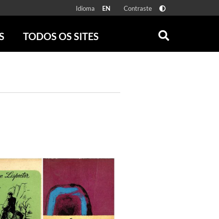
Idioma
Contraste
EN
S
TODOS OS SITES
ONLINE
RÁDIO BATUTA
 FÍSICAS
ZUM
DISCOGRAFIA BRASILEIRA
CAROLINA MARIA DE JESUS
CRÔNICA BRASILEIRA
TESTEMUNHA OCULAR
CLARICE LISPECTOR
SERROTE
VER TODOS