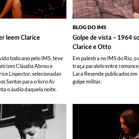
BLOG DO IMS
r leem Clarice
Golpe de vista – 1964 s
Clarice e Otto
vido todo ano pelo IMS, teve
Em palestra no IMS do Rio, o c
trizes Cláudia Abreu e
traça paralelo entre romances
ice Lispector, selecionadas
Lara Resende publicados em 
os Santos para o livro
As
golpe militar.
nta o áudio daquela noite.