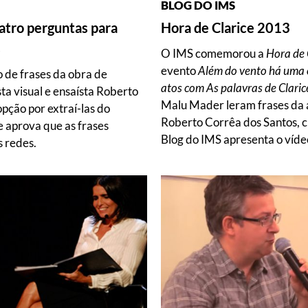
BLOG DO IMS
uatro perguntas para
Hora de Clarice 2013
s
O IMS comemorou a
Hora de 
evento
Além do vento há uma o
o de frases da obra de
atos com As palavras de Claric
ista visual e ensaísta Roberto
Malu Mader leram frases da 
pção por extraí-las do
Roberto Corrêa dos Santos, c
e aprova que as frases
Blog do IMS apresenta o víde
 redes.