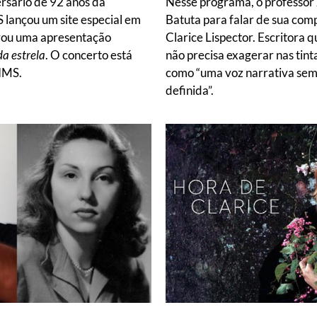
rsário de 92 anos da
Nesse programa, o professor J
S lançou um site especial em
Batuta para falar de sua comp
rou uma apresentação
Clarice Lispector. Escritora 
da estrela
. O concerto está
não precisa exagerar nas tinta
 IMS.
como “uma voz narrativa sem
definida”.