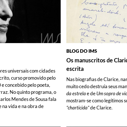
BLOG DO IMS
Os manuscritos de Claric
escrita
ores universais com cidades
crito, curso promovido pelo
Nas biografias de Clarice, na
 e concebido pelo poeta,
muito cedo destruía seus manu
rraz. No quinto programa, o
da estrela
e de
Um sopro de vi
Carlos Mendes de Sousa fala
mostram-se como legítimos s
e na vida e na obra de
“charticida”
de Clarice.