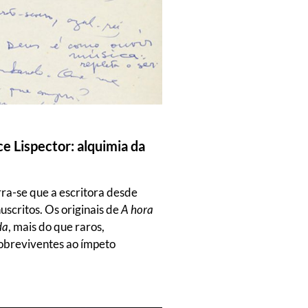
e Lispector: alquimia da
rra-se que a escritora desde
scritos. Os originais de
A hora
da
, mais do que raros,
obreviventes ao ímpeto