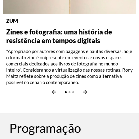
ZUM
DISCOGRAFIA BRASILEIRA
RÁDIO BATUTA
Zines e fotografia: uma história de
Do Pajeú a Hollywood: 100 anos de
Ney ao vivo, muito vivo, com Luiz
resistência em tempos digitais
Moacir Santos, por Pedro Paulo Malta
Fernando Vianna
"Apropriado por autores com bagagens e pautas diversas, hoje
o formato zine é onipresente em eventos e novos espaços
comerciais dedicados aos livros de fotografia no mundo
inteiro". Considerando a virtualização das nossas rotinas, Rony
Maltz reflete sobre a produção de zines como alternativa
possível no cenário contemporâneo.
Programação