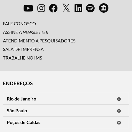
FALE CONOSCO
ASSINE A
NEWSLETTER
ATENDIMENTO A PESQUISADORES
SALA DE IMPRENSA
TRABALHE NO IMS
ENDEREÇOS
Rio de Janeiro
O IMS Rio está fechado temporariamente para reformas.
São Paulo
Horário de visitação: a programação do IMS no Rio de Janeiro será
Avenida Paulista, 2424
apresentada em instituições culturais parceiras.
Poços de Caldas
CEP 01310-300 - São Paulo/SP
Rua Teresópolis, 90
Tel.: (11) 2842-9120