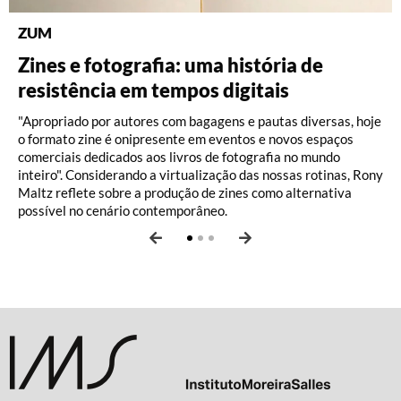
ZUM
DISCOGRAFIA BRASILEIRA
RÁDIO BATUTA
Zines e fotografia: uma história de
Do Pajeú a Hollywood: 100 anos de
Ney ao vivo, muito vivo, com Luiz
resistência em tempos digitais
Moacir Santos, por Pedro Paulo Malta
Fernando Vianna
"Apropriado por autores com bagagens e pautas diversas, hoje
o formato zine é onipresente em eventos e novos espaços
comerciais dedicados aos livros de fotografia no mundo
inteiro". Considerando a virtualização das nossas rotinas, Rony
Maltz reflete sobre a produção de zines como alternativa
possível no cenário contemporâneo.