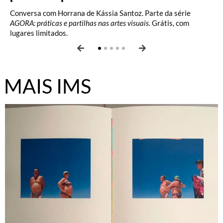
Conversa com Horrana de Kássia Santoz. Parte da série
Oficina com Celina Yamauchi. Vagas limitadas.
AGORA é uma série de encontros presenciais na sede do IMS
Conversa com Daniele Queiroz. Parte da série
AGORA:
AGORA: práticas e partilhas nas artes visuais
em Poços de Caldas dedicada à partilha pública de percursos,
práticas e partilhas nas artes visuais
. Grátis, com lugares
. Grátis, com
lugares limitados.
pesquisas e modos de fazer de profissionais do Instituto. […]
limitados.
MAIS IMS