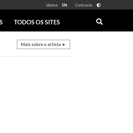
Idioma
Contraste
EN
S
TODOS OS SITES
ONLINE
RÁDIO BATUTA
 FÍSICAS
ZUM
Mais sobre o artista ►
DISCOGRAFIA BRASILEIRA
CAROLINA MARIA DE JESUS
CRÔNICA BRASILEIRA
TESTEMUNHA OCULAR
CLARICE LISPECTOR
SERROTE
VER TODOS