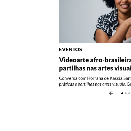
EVENTOS
Videoarte afro-brasileir
Fotografia: Interpretaç
Fotografia: Princípios (
partilhas nas artes visua
Oficina com Celina Yamauchi. Vagas l
Oficina com Celina Yamauchi. Vagas l
Conversa com Horrana de Kássia Sant
práticas e partilhas nas artes visuais
. G