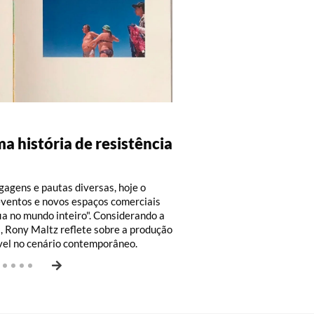
A
CA
ICA
ma história de resistência
d: 100 anos de Moacir
ivo, com Luiz Fernando
, por Ricardo Augusto
agens de Friedrich
ulo Malta
e Vicente Vam de Berg
agens e pautas diversas, hoje o
eventos e novos espaços comerciais
ia no mundo inteiro". Considerando a
s, Rony Maltz reflete sobre a produção
ível no cenário contemporâneo.