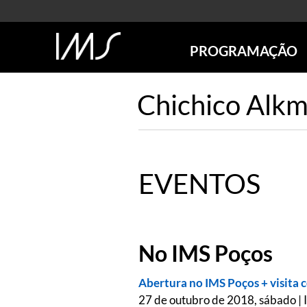
PROGRAMAÇÃO
AGENDA
Chichico Alk
SÃO PAULO
RIO DE JANEIRO
POÇOS DE CALDAS
ONLINE
EVENTOS
EXPOSIÇÕES
EM CARTAZ
FUTURAS
ANTERIORES
No IMS Poços
TOURS VIRTUAIS
VISITAS MEDIADAS
Abertura no IMS Poços + visita 
27 de outubro de 2018, sábado |