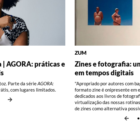
ZUM
DISCOGRAFIA BRASILEIR
RÁDIO BATUTA
BRASILIANA FOTOGRÁFI
BRASILIANA ICONOGRÁF
a | AGORA: práticas e
ões – Turma A (2026)
2026)
Zines e fotografia: u
Do Pajeú a Hollywoo
Ney ao vivo, muito v
O Pombal da Fiocruz
A eficiência das pais
is
em tempos digitais
Santos, por Pedro Pa
Vianna
dos Santos e Thayan
Hagedorn
imitadas.
imitadas.
oz. Parte da série
AGORA:
"Apropriado por autores com bag
rátis, com lugares limitados.
formato zine é onipresente em 
dedicados aos livros de fotograf
virtualização das nossas rotina
de zines como alternativa poss