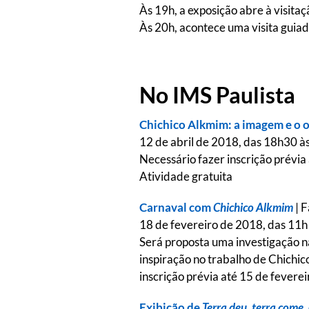
Às 19h, a exposição abre à visitaç
Às 20h, acontece uma visita guia
No IMS Paulista
Chichico Alkmim: a imagem e o o
12 de abril de 2018, das 18h30 às
Necessário fazer inscrição prévi
Atividade gratuita
Carnaval com
Chichico Alkmim
| F
18 de fevereiro de 2018, das 11h 
Será proposta uma investigação 
inspiração no trabalho de Chichico
inscrição prévia até 15 de feverei
Exibição de
Terra deu, terra come
,