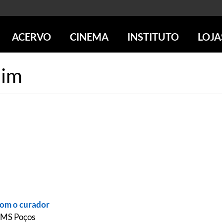
ACERVO
CINEMA
INSTITUTO
LOJA
PESQUISE NO ACERVO
SESSÕES DE CINEMA
CENTROS CULTURAIS
LOJA 
mim
SOBRE O ACERVO
LOJAS
SÃO PAULO
IMS PAULISTA
FOTOGRAFIA
POÇOS DE CALDAS
IMS RIO
ICONOGRAFIA
SOBRE CINEMA NO IMS
IMS POÇOS
LITERATURA
SOBRE O IMS
BLOG DO CINEMA
MÚSICA
REVISTAS DE PROGRAMAÇÃO
QUEM SOMOS
ARTE CONTEMPORÂNEA
COLEÇÃO DVD IMS
AÇÃO SOCIAL
BIBLIOTECA DE FOTOGRAFIA
EDUCAÇÃO
DESTAQUES DE A a Z
ESCOLA ESCUTA
PROGRAMA CONVIDA
PUBLICAÇÕES E DVDs
POR DENTRO DO ACERVO
com o curador
 IMS Poços