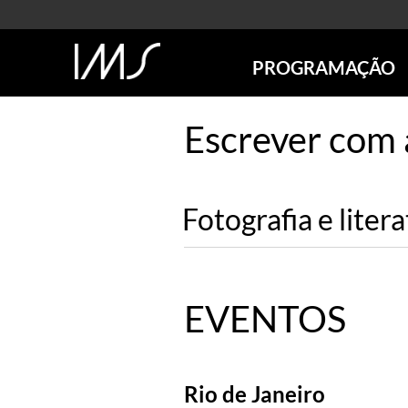
PROGRAMAÇÃO
AGENDA
Escrever com 
SÃO PAULO
RIO DE JANEIRO
POÇOS DE CALDAS
Fotografia e liter
ONLINE
EXPOSIÇÕES
EM CARTAZ
FUTURAS
EVENTOS
ANTERIORES
TOURS VIRTUAIS
VISITAS MEDIADAS
Rio de Janeiro