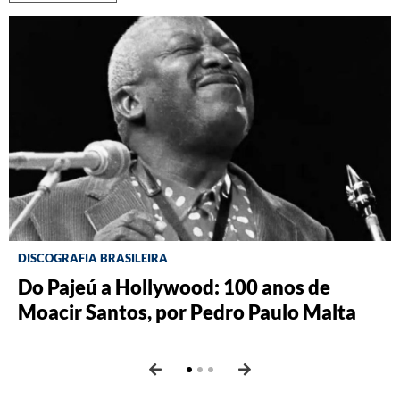
DISCOGRAFIA BRASILEIRA
RÁDIO BATUTA
BRASILIANA FOTOGRÁFICA
Do Pajeú a Hollywood: 100 anos de
Ney ao vivo, muito vivo, com Luiz
O Pombal da Fiocruz, por Ricardo
Moacir Santos, por Pedro Paulo Malta
Fernando Vianna
Augusto dos Santos e Thayane Vicente
Vam de Berg