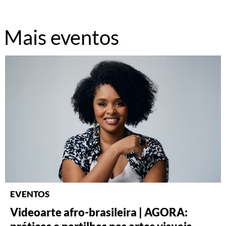
Mais eventos
EVENTOS
Videoarte afro-brasileira | AGORA:
Fotografia: Interpretações – Turma A
Fotografia: Princípios (2026)