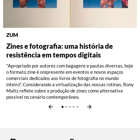
ZUM
DISCOGRAFIA BRASILEIRA
RÁDIO BATUTA
BRASILIANA FOTOGRÁFICA
BRASILIANA ICONOGRÁFICA
Zines e fotografia: uma história de
Do Pajeú a Hollywood: 100 anos de
Ney ao vivo, muito vivo, com Luiz
O Pombal da Fiocruz, por Ricardo
A eficiência das paisagens de Friedrich
resistência em tempos digitais
Moacir Santos, por Pedro Paulo Malta
Fernando Vianna
Augusto dos Santos e Thayane Vicente
Hagedorn
Vam de Berg
"Apropriado por autores com bagagens e pautas diversas, hoje
o formato zine é onipresente em eventos e novos espaços
comerciais dedicados aos livros de fotografia no mundo
inteiro". Considerando a virtualização das nossas rotinas, Rony
Maltz reflete sobre a produção de zines como alternativa
possível no cenário contemporâneo.