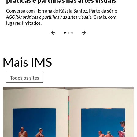
práticas e partilhas nas artes visuais
(2026)
Oficina com Celina Yamauchi. Vagas limitadas.
Conversa com Horrana de Kássia Santoz. Parte da série
Oficina com Celina Yamauchi. Vagas limitadas.
AGORA: práticas e partilhas nas artes visuais
. Grátis, com
lugares limitados.
Mais IMS
Todos os sites