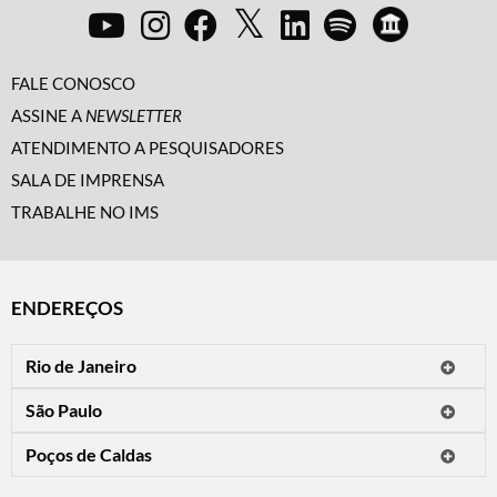
FALE CONOSCO
ASSINE A
NEWSLETTER
ATENDIMENTO A PESQUISADORES
SALA DE IMPRENSA
TRABALHE NO IMS
ENDEREÇOS
Rio de Janeiro
O IMS Rio está fechado temporariamente para reformas.
São Paulo
Horário de visitação: a programação do IMS no Rio de Janeiro será
Avenida Paulista, 2424
apresentada em instituições culturais parceiras.
Poços de Caldas
CEP 01310-300 - São Paulo/SP
Rua Teresópolis, 90
Tel.: (11) 2842-9120
Mais informações