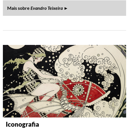
Mais sobre
Evandro Teixeira
►
Iconografia
Literatura
Biblioteca de Fotografia
Música
Fotografia