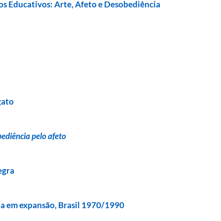
s Educativos: Arte, Afeto e Desobediência
gato
bediência pelo afeto
egra
ia em expansão, Brasil 1970/1990