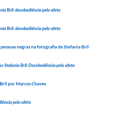
nia Bril: desobediência pelo afeto
nia Bril: desobediência pelo afeto
essoas negras na fotografia de Stefania Bril
ão
Stefania Bril: Desobediência pelo afeto
 Bril por Marcos Chaves
diência pelo afeto