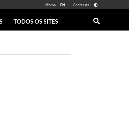
Idioma
Contraste
EN
S
TODOS OS SITES
ONLINE
RÁDIO BATUTA
 FÍSICAS
ZUM
DISCOGRAFIA BRASILEIRA
CAROLINA MARIA DE JESUS
CRÔNICA BRASILEIRA
TESTEMUNHA OCULAR
CLARICE LISPECTOR
SERROTE
VER TODOS