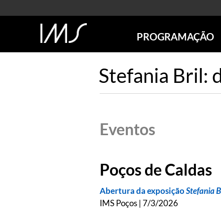
PROGRAMAÇÃO
AGENDA
Stefania Bril:
SÃO PAULO
RIO DE JANEIRO
POÇOS DE CALDAS
ONLINE
Eventos
EXPOSIÇÕES
EM CARTAZ
FUTURAS
Poços de Caldas
ANTERIORES
TOURS VIRTUAIS
Abertura da exposição
Stefania B
VISITAS MEDIADAS
IMS Poços | 7/3/2026