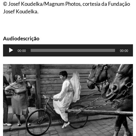
© Josef Koudelka/Magnum Photos, cortesia da Fundação
Josef Koudelka.
Audiodescrição
Tocador
00:00
00:00
de
áudio