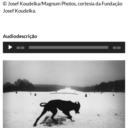
© Josef Koudelka/Magnum Photos, cortesia da Fundação
Josef Koudelka.
Audiodescrição
Tocador
00:00
00:00
de
áudio