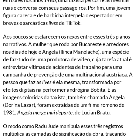
em cores nos anos 1980, uma taxista percorre as mesmas
ruas e conversa com seus passageiros. Por fim, uma jovem
figura careca e de barbicha interpela o espectador em
breves e sarcásticas
lives
de TikTok.
Aos poucos se esclarecem os nexos entre esses três planos
narrativos. A mulher que roda por Bucareste e arredores
nos dias de hoje é Angela (Ilinca Manolache), uma espécie
de faz-tudo de uma produtora de vídeo, cuja tarefa atual é
entrevistar vítimas de acidentes de trabalho para uma
campanha de prevenção de uma multinacional austríaca. A
pessoa que faz as
lives
é ela mesma, transformada por
efeitos digitais na performer andrógina Bobita. E as
imagens coloridas da taxista, também chamada Angela
(Dorina Lazar), foram extraídas de um filme romeno de
1981,
Angela merge mai departe
, de Lucian Bratu.
O modo como Radu Jude manipula esses três registros
multiplica as camadas de significação da obra, traçando