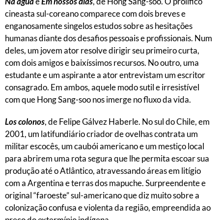
Na água
e
Em nossos dias
, de Hong Sang-soo. O prolífico
cineasta sul-coreano comparece com dois breves e
enganosamente singelos estudos sobre as hesitações
humanas diante dos desafios pessoais e profissionais. Num
deles, um jovem ator resolve dirigir seu primeiro curta,
com dois amigos e baixíssimos recursos. No outro, uma
estudante e um aspirante a ator entrevistam um escritor
consagrado. Em ambos, aquele modo sutil e irresistível
com que Hong Sang-soo nos imerge no fluxo da vida.
Los colonos
, de Felipe Gálvez Haberle. No sul do Chile, em
2001, um latifundiário criador de ovelhas contrata um
militar escocês, um caubói americano e um mestiço local
para abrirem uma rota segura que lhe permita escoar sua
produção até o Atlântico, atravessando áreas em litígio
com a Argentina e terras dos mapuche. Surpreendente e
original “faroeste” sul-americano que diz muito sobre a
colonização confusa e violenta da região, empreendida ao
preço do extermínio indígena.