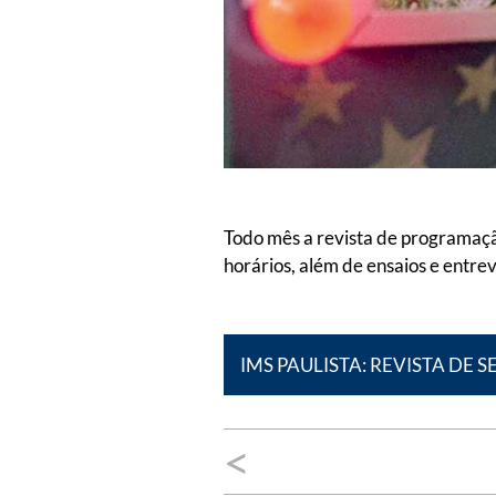
Todo mês a revista de programaçã
horários, além de ensaios e entrev
IMS PAULISTA: REVISTA DE 
Navegação
<