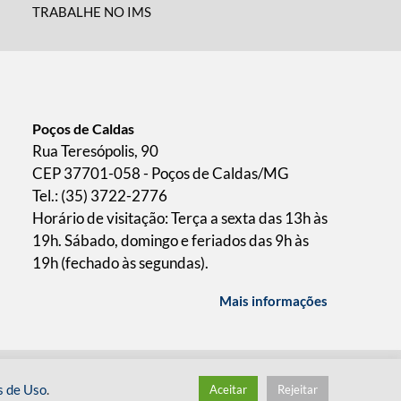
TRABALHE NO IMS
Poços de Caldas
Rua Teresópolis, 90
CEP 37701-058 - Poços de Caldas/MG
Tel.: (35) 3722-2776
Horário de visitação: Terça a sexta das 13h às
19h. Sábado, domingo e feriados das 9h às
19h (fechado às segundas).
Mais informações
/
desenvolvido pelo
hacklab
s de Uso
.
Aceitar
Rejeitar