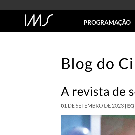
PROGRAMAÇÃO
AGENDA
SÃO PAULO
RIO DE JANEIRO
Blog do C
POÇOS DE CALDAS
ONLINE
EXPOSIÇÕES
A revista de
EM CARTAZ
FUTURAS
ANTERIORES
01
DE SETEMBRO DE 2023
| E
TOURS VIRTUAIS
VISITAS MEDIADAS