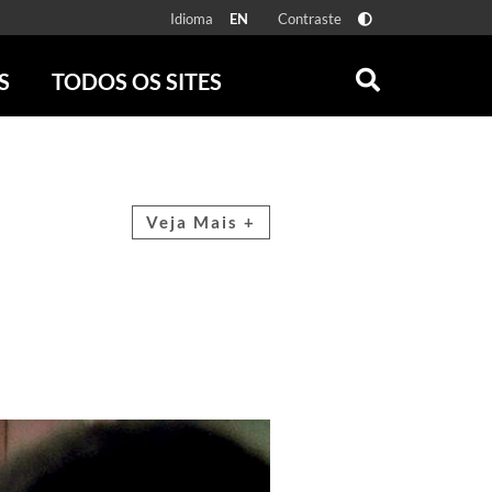
Idioma
Contraste
EN
S
TODOS OS SITES
ONLINE
RÁDIO BATUTA
 FÍSICAS
ZUM
DISCOGRAFIA BRASILEIRA
CAROLINA MARIA DE JESUS
Veja Mais +
CRÔNICA BRASILEIRA
TESTEMUNHA OCULAR
CLARICE LISPECTOR
SERROTE
VER TODOS