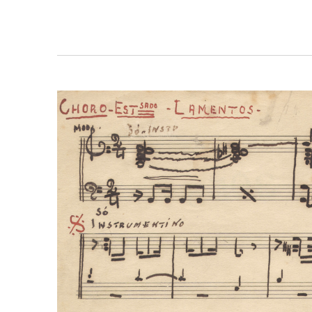
de
Post