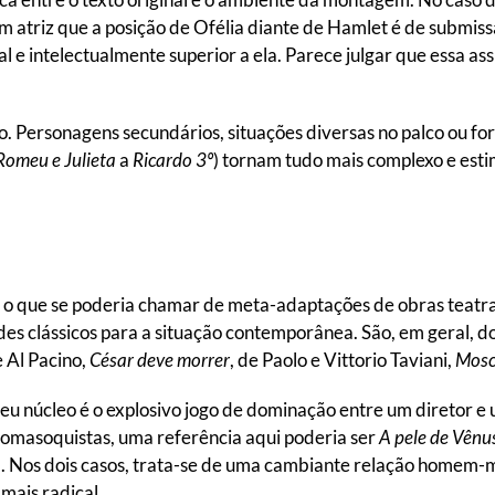
m atriz que a posição de Ofélia diante de Hamlet é de submis
al e intelectualmente superior a ela. Parece julgar que essa as
. Personagens secundários, situações diversas no palco ou for
Romeu e Julieta
a
Ricardo 3º
) tornam tudo mais complexo e esti
o que se poderia chamar de meta-adaptações de obras teatrais,
des clássicos para a situação contemporânea. São, em geral, 
e Al Pacino,
César deve morrer
, de Paolo e Vittorio Taviani,
Mos
seu núcleo é o explosivo jogo de dominação entre um diretor e 
masoquistas, uma referência aqui poderia ser
A pele de Vênu
 Nos dois casos, trata-se de uma cambiante relação homem-m
mais radical.