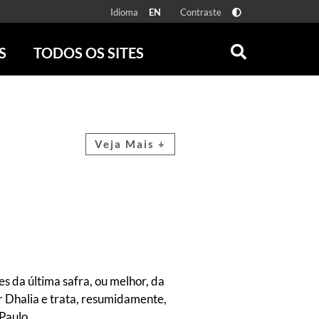
Idioma
Contraste
EN
S
TODOS OS SITES
ONLINE
RÁDIO BATUTA
 FÍSICAS
ZUM
DISCOGRAFIA BRASILEIRA
CAROLINA MARIA DE JESUS
Veja Mais +
CRÔNICA BRASILEIRA
TESTEMUNHA OCULAR
CLARICE LISPECTOR
SERROTE
VER TODOS
es da última safra, ou melhor, da
or Dhalia e trata, resumidamente,
Paulo.