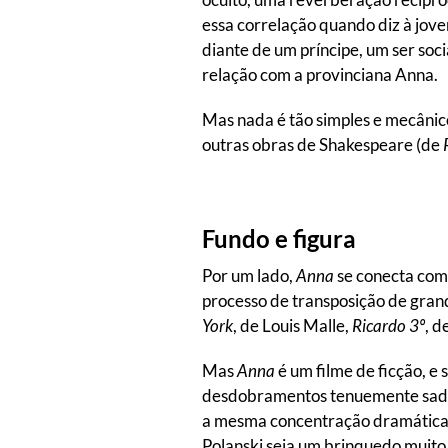
essa correlação quando diz à jove
diante de um príncipe, um ser soci
relação com a provinciana Anna.
Mas nada é tão simples e mecânico
outras obras de Shakespeare (de
Fundo e figura
Por um lado,
Anna
se conecta com 
processo de transposição de gran
York
, de Louis Malle,
Ricardo 3º
, d
Mas
Anna
é um filme de ficção, e 
desdobramentos tenuemente sado
a mesma concentração dramática.
Polanski seja um brinquedo muito 