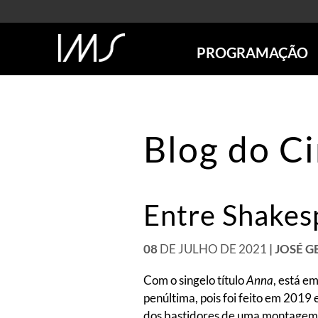
PROGRAMAÇÃO
AGENDA
SÃO PAULO
RIO DE JANEIRO
Blog do C
POÇOS DE CALDAS
ONLINE
EXPOSIÇÕES
Entre Shakes
EM CARTAZ
FUTURAS
ANTERIORES
08
DE JULHO DE 2021
| JOSÉ 
TOURS VIRTUAIS
Com o singelo título
Anna
, está e
VISITAS MEDIADAS
penúltima, pois foi feito em 2019
dos bastidores de uma montagem