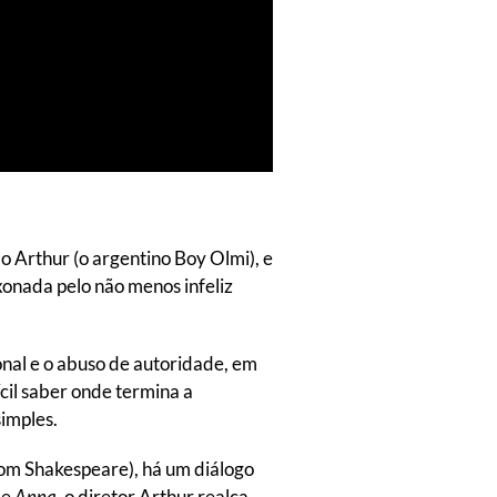
o Arthur (o argentino Boy Olmi), e
ixonada pelo não menos infeliz
onal e o abuso de autoridade, em
cil saber onde termina a
imples.
om Shakespeare), há um diálogo
de
Anna
, o diretor Arthur realça