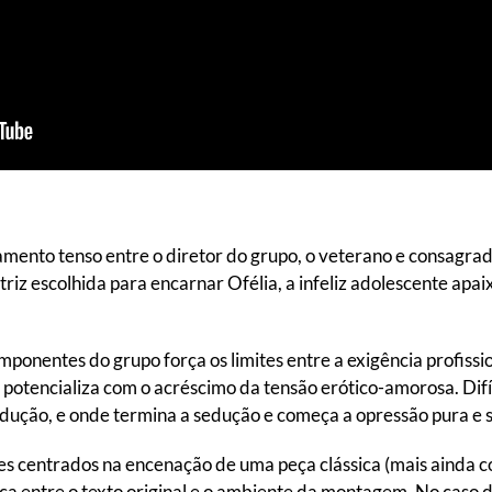
amento tenso entre o diretor do grupo, o veterano e consagrad
riz escolhida para encarnar Ofélia, a infeliz adolescente apa
mponentes do grupo força os limites entre a exigência profissi
potencializa com o acréscimo da tensão erótico-amorosa. Difí
edução, e onde termina a sedução e começa a opressão pura e s
s centrados na encenação de uma peça clássica (mais ainda c
ca entre o texto original e o ambiente da montagem. No caso 