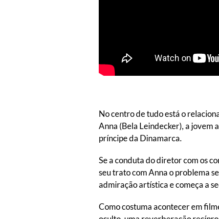
No centro de tudo está o relacion
Anna (Bela Leindecker), a jovem at
príncipe da Dinamarca.
Se a conduta do diretor com os co
seu trato com Anna o problema se 
admiração artística e começa a s
Como costuma acontecer em filme
oculto, uma reverberação recípro