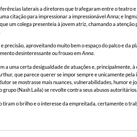
ferências laterais a diretores que trafegaram entre o teatro 
i uma citação para impressionar a impressionável Anna; e Ing
que um colega presenteia à jovem atriz, chamando a atenção p
.
 e precisão, aproveitando muito bem o espaço do palco e da pla
omento desinteressante ou frouxo em
Anna
.
rem a uma certa desigualdade de atuações e, principalmente, à
 Arthur, que parece querer se impor sempre e unicamente pela i
utor se mostrasse mais nuances, vulnerabilidades, humor e jo
 grupo (Nash Laila) se revolte contra seus abusos autoritários
tiram o brilho e o interesse da empreitada, certamente o tra