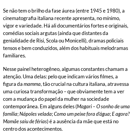
Se não tem o brilho da fase áurea (entre 1945 e 1980), a
cinematografia italiana recente apresenta, no mínimo,
vigor e variedade. Há ali documentários fortes e originais,
comédias sociais argutas (ainda que distantes da
genialidade de Risi, Scola ou Monicelli), dramas policiais
tensos e bem conduzidos, além dos habituais melodramas
familiares.
Nesse painel heterogêneo, algumas constantes chamam a
atenção. Uma delas: pelo que indicam vários filmes, a
figura da
mamma
, tão crucial na cultura italiana, atravessa
uma curiosa transformação – que obviamente tem a ver
com a mudança do papel da mulher na sociedade
contemporânea. Em alguns deles (
Magari – O sonho de uma
família
;
Nápoles velada
;
Como um peixe fora d’água
;
E agora?
Mamãe saiu de férias
) é a ausência da mãe que está no
centro dos acontecimentos.