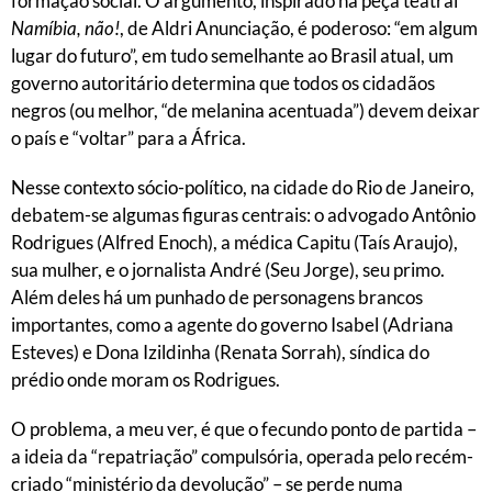
formação social. O argumento, inspirado na peça teatral
Namíbia, não!
, de Aldri Anunciação, é poderoso: “em algum
lugar do futuro”, em tudo semelhante ao Brasil atual, um
governo autoritário determina que todos os cidadãos
negros (ou melhor, “de melanina acentuada”) devem deixar
o país e “voltar” para a África.
Nesse contexto sócio-político, na cidade do Rio de Janeiro,
debatem-se algumas figuras centrais: o advogado Antônio
Rodrigues (Alfred Enoch), a médica Capitu (Taís Araujo),
sua mulher, e o jornalista André (Seu Jorge), seu primo.
Além deles há um punhado de personagens brancos
importantes, como a agente do governo Isabel (Adriana
Esteves) e Dona Izildinha (Renata Sorrah), síndica do
prédio onde moram os Rodrigues.
O problema, a meu ver, é que o fecundo ponto de partida –
a ideia da “repatriação” compulsória, operada pelo recém-
criado “ministério da devolução” – se perde numa