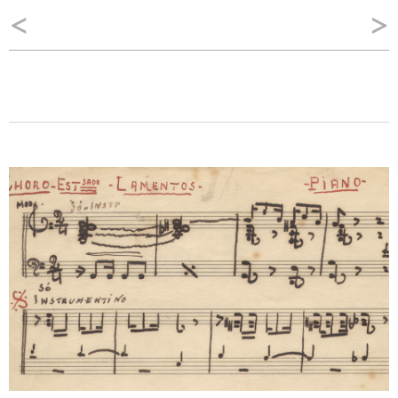
Navegação
<
>
de
Post