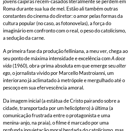
jovens caipiras recém-casados literalmente se perdem em
Roma durante sua lua de mel. Estão ali também outras
constantes do cinema do diretor: o amor pelas formas da
cultura popular (no caso, as fotonovelas), a força do
imaginário em confronto com o real, o peso do catolicismo,
a sedução da carne.
A primeira fase da produção felliniana, a meu ver, chega ao
seu ponto de máxima intensidade e excelência com
A doce
vida
(1960), obra-prima absoluta em que emerge seu
alter
ego
, o jornalista vivido por Marcello Mastroianni, um
interiorano já aclimatado à metrópole e mergulhado até o
pescoço em sua efervescência amoral.
Da imagem inicial (a estátua de Cristo pairando sobre a
cidade, transportada por um helicóptero) à última (a
comunicação frustrada entre o protagonista e uma
menina-anjo, na praia), o filme é marcado por uma
profunda inquietação moral herdada do catolicismo, mas