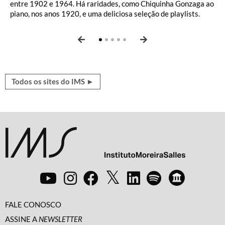
entre 1902 e 1964. Há raridades, como Chiquinha Gonzaga ao
época de ouro do gênero, de nomes como Paulo Mendes
grandes nomes da área, entrevistas com artistas, playlists
traz textos selecionados de autores brasileiros e estrangeiros,
um campo aberto de debates, com ensaios fotográficos, textos
piano, nos anos 1920, e uma deliciosa seleção de playlists.
Campos, Otto Lara Resende e Rubem Braga.
sobre temas variados e podcasts como
sempre ilustrados, sobre cultura, política, humor, novas
e entrevistas.
Sertões: histórias de
Canudos
perspectivas, atualidades, ficção, poesia e mais.
e
Xingu: terra marcada
.
Todos os sites do IMS ►
FALE CONOSCO
ASSINE A
NEWSLETTER