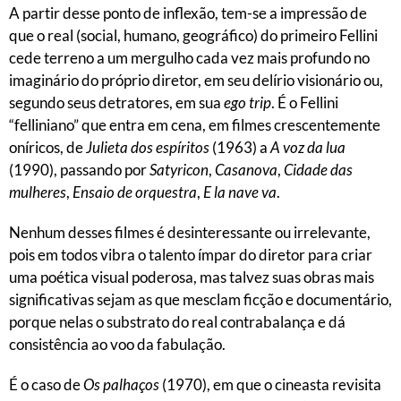
A partir desse ponto de inflexão, tem-se a impressão de
que o real (social, humano, geográfico) do primeiro Fellini
cede terreno a um mergulho cada vez mais profundo no
imaginário do próprio diretor, em seu delírio visionário ou,
segundo seus detratores, em sua
ego trip
. É o Fellini
“felliniano” que entra em cena, em filmes crescentemente
oníricos, de
Julieta dos espíritos
(1963) a
A voz da lua
(1990), passando por
Satyricon
,
Casanova
,
Cidade das
mulheres
,
Ensaio de orquestra
,
E la nave va
.
Nenhum desses filmes é desinteressante ou irrelevante,
pois em todos vibra o talento ímpar do diretor para criar
uma poética visual poderosa, mas talvez suas obras mais
significativas sejam as que mesclam ficção e documentário,
porque nelas o substrato do real contrabalança e dá
consistência ao voo da fabulação.
É o caso de
Os palhaços
(1970), em que o cineasta revisita