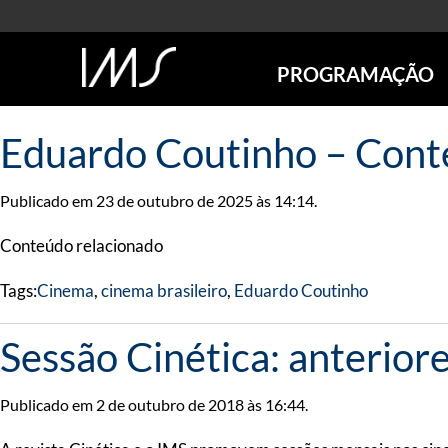
PROGRAMAÇÃO
AGENDA
Eduardo Coutinho – Cont
SÃO PAULO
RIO DE JANEIRO
Publicado em 23 de outubro de 2025 às 14:14.
POÇOS DE CALDAS
ONLINE
Conteúdo relacionado
EXPOSIÇÕES
Tags:
Cinema
,
cinema brasileiro
,
Eduardo Coutinho
EM CARTAZ
FUTURAS
Sessão Cinética: anterior
ANTERIORES
TOURS VIRTUAIS
VISITAS MEDIADAS
Publicado em 2 de outubro de 2018 às 16:44.