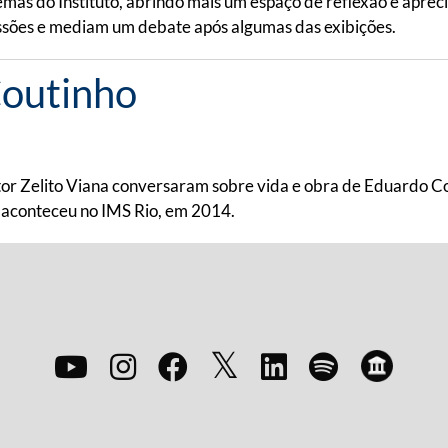
as do Instituto, abrindo mais um espaço de reflexão e aprecia
sessões e mediam um debate após algumas das exibições.
Coutinho
iretor Zelito Viana conversaram sobre vida e obra de Eduardo 
aconteceu no IMS Rio, em 2014.