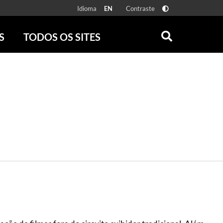
Idioma
Contraste
EN
S
TODOS OS SITES
ONLINE
RÁDIO BATUTA
 FÍSICAS
ZUM
DISCOGRAFIA BRASILEIRA
CAROLINA MARIA DE JESUS
CRÔNICA BRASILEIRA
TESTEMUNHA OCULAR
CLARICE LISPECTOR
SERROTE
VER TODOS