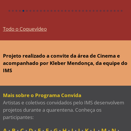
Todo o Coquevídeo
Projeto realizado a convite da área de Cinema e
acompanhado por Kleber Mendonça, da equipe do
IMS
Mais sobre o Programa Convida
Artistas e coletivos convidados pelo IMS desenvolvem
projetos durante a quarentena. Conheça os
participantes:
A
·
B
·
C
·
D
·
E
·
F
·
G
·
H
·
I
·
J
·
K
·
L
·
M
·
N
·