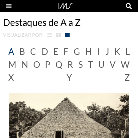
Destaques de A a Z
VISUALIZAR POR
A
B
C
D
E
F
G
H
I
J
K
L
M
N
O
P
Q
R
S
T
U
V
W
X
Y
Z