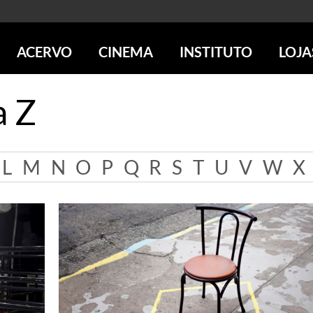
ACERVO
CINEMA
INSTITUTO
LOJA
PESQUISE NO ACERVO
SESSÕES DE CINEMA
CENTROS CULTURAIS
LOJA 
a Z
SOBRE O ACERVO
LOJAS
SÃO PAULO
IMS PAULISTA
FOTOGRAFIA
POÇOS DE CALDAS
IMS RIO
ICONOGRAFIA
SOBRE CINEMA NO IMS
IMS POÇOS
L
M
N
O
P
Q
R
S
T
U
V
W
X
LITERATURA
SOBRE O IMS
BLOG DO CINEMA
MÚSICA
REVISTAS DE PROGRAMAÇÃO
QUEM SOMOS
ARTE CONTEMPORÂNEA
COLEÇÃO DVD IMS
AÇÃO SOCIAL
BIBLIOTECA DE FOTOGRAFIA
EDUCAÇÃO
DESTAQUES DE A a Z
ESCOLA ESCUTA
PROGRAMA CONVIDA
PUBLICAÇÕES E DVDs
POR DENTRO DO ACERVO