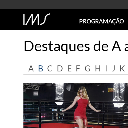
PROGRAMAÇÃO
AGENDA
Destaques de A 
SÃO PAULO
RIO DE JANEIRO
POÇOS DE CALDAS
A
B
C
D
E
F
G
H
I
J
K
ONLINE
EXPOSIÇÕES
EM CARTAZ
FUTURAS
ANTERIORES
TOURS VIRTUAIS
VISITAS MEDIADAS