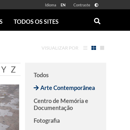
Idioma
Contraste
EN
S
TODOS OS SITES
ONLINE
RÁDIO BATUTA
 FÍSICAS
ZUM
VISUALIZAR POR
DISCOGRAFIA BRASILEIRA
CAROLINA MARIA DE JESUS
CRÔNICA BRASILEIRA
Y
Z
Todos
TESTEMUNHA OCULAR
CLARICE LISPECTOR
Arte Contemporânea
SERROTE
VER TODOS
Centro de Memória e
Documentação
Fotografia