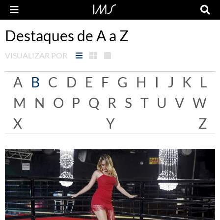
Destaques de A a Z
VISUALIZAR POR
A
B
C
D
E
F
G
H
I
J
K
L
M
N
O
P
Q
R
S
T
U
V
W
X
Y
Z