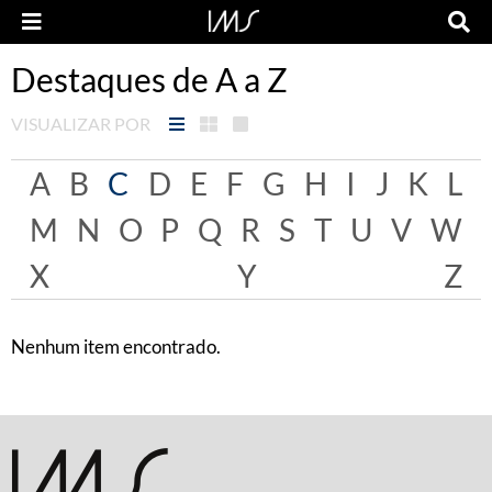
Destaques de A a Z
VISUALIZAR POR
A
B
C
D
E
F
G
H
I
J
K
L
M
N
O
P
Q
R
S
T
U
V
W
X
Y
Z
Nenhum item encontrado.