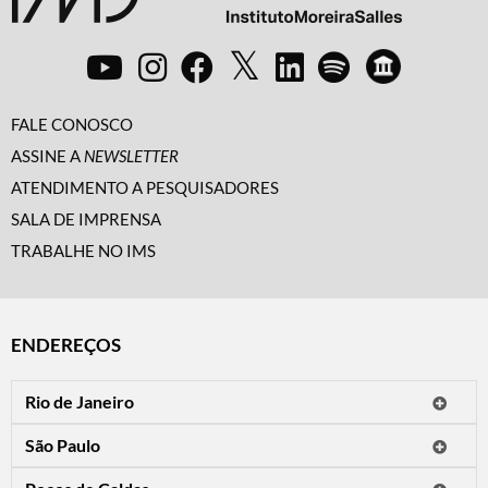
FALE CONOSCO
ASSINE A
NEWSLETTER
ATENDIMENTO A PESQUISADORES
SALA DE IMPRENSA
TRABALHE NO IMS
ENDEREÇOS
Rio de Janeiro
O IMS Rio está fechado temporariamente para reformas.
São Paulo
Horário de visitação: a programação do IMS no Rio de Janeiro será
Avenida Paulista, 2424
apresentada em instituições culturais parceiras.