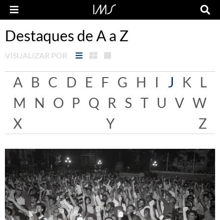
Destaques de A a Z
VISUALIZAR POR
A
B
C
D
E
F
G
H
I
J
K
L
M
N
O
P
Q
R
S
T
U
V
W
X
Y
Z