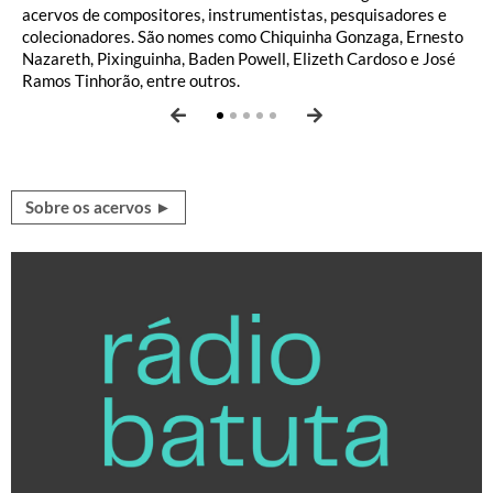
acervos de compositores, instrumentistas, pesquisadores e
arquivo do Departamento de Literatura do IMS oferece, a
IMS pretende incentivar a pesquisa e colaborar com a
conservação de obras e arquivos pessoais de artistas gráficos
mai​s importante conjunto de fotografias do século XIX no
colecionadores. São nomes como Chiquinha Gonzaga, Ernesto
partir de um conjunto composto por biblioteca com cerca de
popularização da fotografia como linguagem. O acervo é
que ajudaram a traçar a história da imagem impressa no
Brasil, e a melhor compilação da fotografia nacional das sete
Nazareth, Pixinguinha, Baden Powell, Elizeth Cardoso e José
30 mil itens e arquivo de aproximadamente 100 mil, um
composto principalmente por publicações de e sobre
Brasil, desde os viajantes do século XIX, como Rugendas e Von
primeiras décadas do século XX, com grandes nomes como
Ramos Tinhorão, entre outros.
recorte privilegiado das letras brasileiras.
fotografia, além de seus desdobramentos em diversas áreas.
Martius, até J. Carlos e Millôr Fernandes.
Marc Ferrez e Marcel Gautherot, entre outros.
Sobre os acervos ►