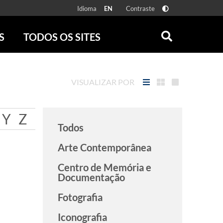
Idioma
Contraste
EN
S
TODOS OS SITES
ONLINE
RÁDIO BATUTA
 FÍSICAS
ZUM
VISUALIZAR POR
DISCOGRAFIA BRASILEIRA
CAROLINA MARIA DE JESUS
CRÔNICA BRASILEIRA
Y
Z
Todos
TESTEMUNHA OCULAR
CLARICE LISPECTOR
Arte Contemporânea
SERROTE
Centro de Memória e
VER TODOS
Documentação
Fotografia
Iconografia