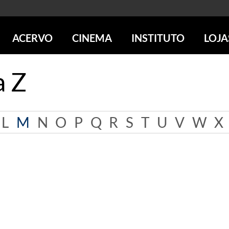
ACERVO
CINEMA
INSTITUTO
LOJA
PESQUISE NO ACERVO
SESSÕES DE CINEMA
CENTROS CULTURAIS
LOJA 
a Z
SOBRE O ACERVO
LOJAS
SÃO PAULO
IMS PAULISTA
FOTOGRAFIA
POÇOS DE CALDAS
IMS RIO
ICONOGRAFIA
SOBRE CINEMA NO IMS
IMS POÇOS
L
M
N
O
P
Q
R
S
T
U
V
W
X
LITERATURA
SOBRE O IMS
BLOG DO CINEMA
MÚSICA
REVISTAS DE PROGRAMAÇÃO
QUEM SOMOS
ARTE CONTEMPORÂNEA
COLEÇÃO DVD IMS
AÇÃO SOCIAL
BIBLIOTECA DE FOTOGRAFIA
EDUCAÇÃO
DESTAQUES DE A a Z
ESCOLA ESCUTA
PROGRAMA CONVIDA
PUBLICAÇÕES E DVDs
POR DENTRO DO ACERVO