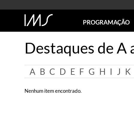
PROGRAMAÇÃO
AGENDA
Destaques de A 
SÃO PAULO
RIO DE JANEIRO
POÇOS DE CALDAS
A
B
C
D
E
F
G
H
I
J
K
ONLINE
EXPOSIÇÕES
EM CARTAZ
Nenhum item encontrado.
FUTURAS
ANTERIORES
TOURS VIRTUAIS
VISITAS MEDIADAS