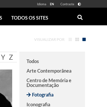
Idioma
Contraste
EN
S
TODOS OS SITES
ONLINE
RÁDIO BATUTA
 FÍSICAS
ZUM
VISUALIZAR POR
DISCOGRAFIA BRASILEIRA
CAROLINA MARIA DE JESUS
CRÔNICA BRASILEIRA
Y
Z
Todos
TESTEMUNHA OCULAR
CLARICE LISPECTOR
Arte Contemporânea
SERROTE
Centro de Memória e
VER TODOS
Documentação
Fotografia
Iconografia