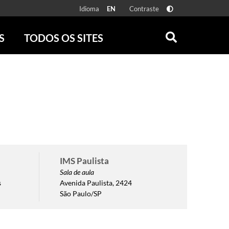
Idioma
Contraste
EN
S
TODOS OS SITES
ONLINE
RÁDIO BATUTA
 FÍSICAS
ZUM
DISCOGRAFIA BRASILEIRA
CAROLINA MARIA DE JESUS
CRÔNICA BRASILEIRA
TESTEMUNHA OCULAR
CLARICE LISPECTOR
SERROTE
IMS Paulista
VER TODOS
Sala de aula
s
Avenida Paulista, 2424
São Paulo/SP