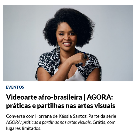
EVENTOS
Videoarte afro-brasileira | AGORA:
Fotografia: Interpretações – Turma A
Fotografia: Princípios (2026)
práticas e partilhas nas artes visuais
(2026)
Oficina com Celina Yamauchi. Vagas limitadas.
Conversa com Horrana de Kássia Santoz. Parte da série
Oficina com Celina Yamauchi. Vagas limitadas.
AGORA: práticas e partilhas nas artes visuais
. Grátis, com
lugares limitados.