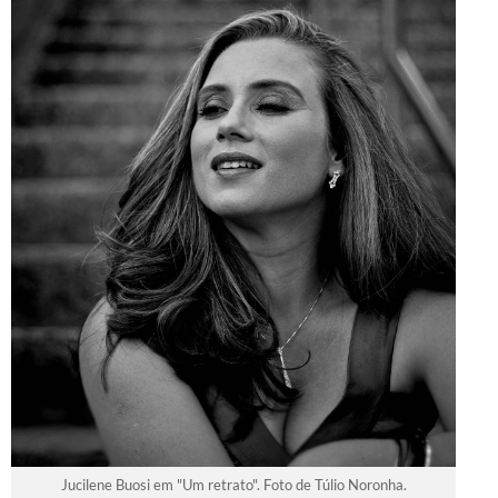
Jucilene Buosi em "Um retrato". Foto de Túlio Noronha.