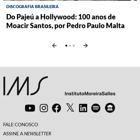
DISCOGRAFIA BRASILEIRA
RÁDIO BATUTA
BRASILIANA FOTOGRÁFICA
Do Pajeú a Hollywood: 100 anos de
Ney ao vivo, muito vivo, com Luiz
O Pombal da Fiocruz, por Ricardo
Moacir Santos, por Pedro Paulo Malta
Fernando Vianna
Augusto dos Santos e Thayane Vicente
Vam de Berg
FALE CONOSCO
ASSINE A
NEWSLETTER