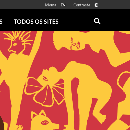
Idioma
Contraste
EN
S
TODOS OS SITES
ONLINE
RÁDIO BATUTA
 FÍSICAS
ZUM
DISCOGRAFIA BRASILEIRA
CAROLINA MARIA DE JESUS
CRÔNICA BRASILEIRA
TESTEMUNHA OCULAR
CLARICE LISPECTOR
SERROTE
VER TODOS