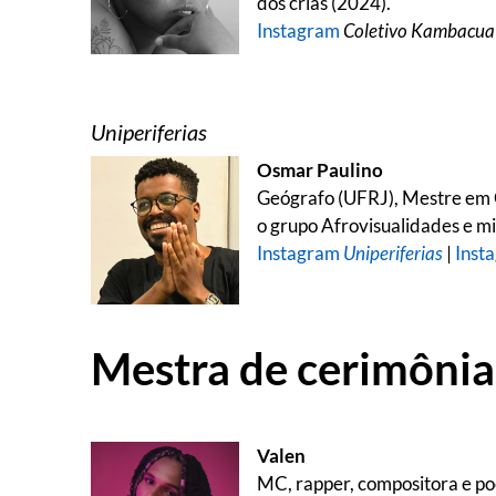
dos crias (2024).
Instagram
Coletivo Kambacua
Uniperiferias
Osmar Paulino
Geógrafo (UFRJ), Mestre em C
o grupo Afrovisualidades e min
Instagram
Uniperiferias
|
Inst
Mestra de cerimônia
Valen
MC, rapper, compositora e poe