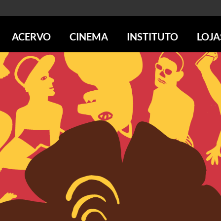
ACERVO
CINEMA
INSTITUTO
LOJA
PESQUISE NO ACERVO
SESSÕES DE CINEMA
CENTROS CULTURAIS
LOJA 
SOBRE O ACERVO
LOJAS
SÃO PAULO
IMS PAULISTA
FOTOGRAFIA
POÇOS DE CALDAS
IMS RIO
ICONOGRAFIA
SOBRE CINEMA NO IMS
IMS POÇOS
LITERATURA
SOBRE O IMS
BLOG DO CINEMA
MÚSICA
REVISTAS DE PROGRAMAÇÃO
QUEM SOMOS
ARTE CONTEMPORÂNEA
COLEÇÃO DVD IMS
AÇÃO SOCIAL
BIBLIOTECA DE FOTOGRAFIA
EDUCAÇÃO
DESTAQUES DE A a Z
ESCOLA ESCUTA
PROGRAMA CONVIDA
PUBLICAÇÕES E DVDs
POR DENTRO DO ACERVO