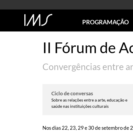
PROGRAMAÇÃO
AGENDA
II Fórum de A
SÃO PAULO
RIO DE JANEIRO
POÇOS DE CALDAS
Convergências entre ar
ONLINE
EXPOSIÇÕES
EM CARTAZ
Ciclo de conversas
FUTURAS
Sobre as relações entre a arte, educação e
ANTERIORES
saúde nas instituições culturais
TOURS VIRTUAIS
VISITAS MEDIADAS
Nos dias 22, 23, 29 e 30 de setembro de 