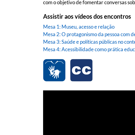
com o objetivo de fomentar conversas sobre
Assistir aos vídeos dos encontros
Mesa 1: Museu, acesso e relação
Mesa 2: O protagonismo da pessoa com de
Mesa 3: Saúde e políticas públicas no conte
Mesa 4: Acessibilidade como prática educ