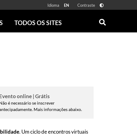
Idioma
Contraste
EN
S
TODOS OS SITES
ONLINE
RÁDIO BATUTA
 FÍSICAS
ZUM
DISCOGRAFIA BRASILEIRA
CAROLINA MARIA DE JESUS
CRÔNICA BRASILEIRA
TESTEMUNHA OCULAR
CLARICE LISPECTOR
SERROTE
Evento online | Grátis
Não é necessário se inscrever
VER TODOS
antecipadamente. Mais informações abaixo.
ibilidade
. Um ciclo de encontros virtuais