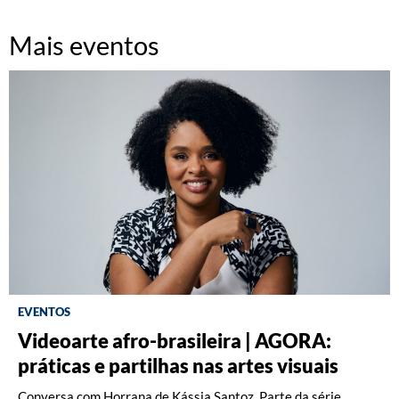
Mais eventos
EVENTOS
Videoarte afro-brasileira | AGORA:
Fotografia: Interpretações – Turma A
Fotografia: Princípios (2026)
práticas e partilhas nas artes visuais
(2026)
Oficina com Celina Yamauchi. Vagas limitadas.
Conversa com Horrana de Kássia Santoz. Parte da série
Oficina com Celina Yamauchi. Vagas limitadas.