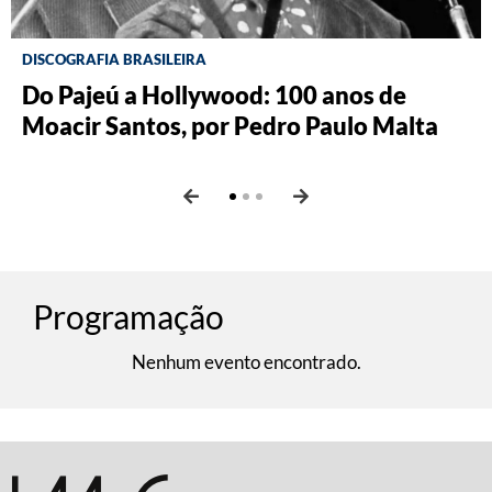
DISCOGRAFIA BRASILEIRA
RÁDIO BATUTA
BRASILIANA FOTOGRÁFICA
Do Pajeú a Hollywood: 100 anos de
Ney ao vivo, muito vivo, com Luiz
O Pombal da Fiocruz, por Ricardo
Moacir Santos, por Pedro Paulo Malta
Fernando Vianna
Augusto dos Santos e Thayane Vicente
Vam de Berg
Programação
Nenhum evento encontrado.