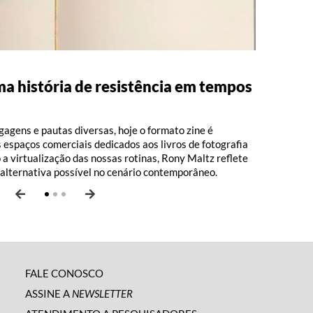
uma história de resistência em tempos
: 100 anos de Moacir Santos, por
ivo, com Luiz Fernando Vianna
agens e pautas diversas, hoje o formato zine é
espaços comerciais dedicados aos livros de fotografia
 a virtualização das nossas rotinas, Rony Maltz reflete
 alternativa possível no cenário contemporâneo.
FALE CONOSCO
ASSINE A
NEWSLETTER