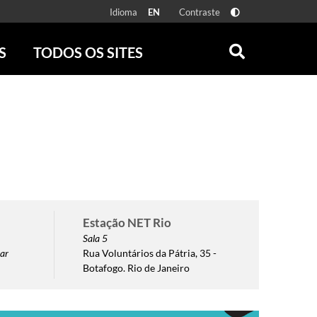
Idioma
Contraste
EN
S
TODOS OS SITES
ONLINE
RÁDIO BATUTA
 FÍSICAS
ZUM
DISCOGRAFIA BRASILEIRA
CAROLINA MARIA DE JESUS
CRÔNICA BRASILEIRA
TESTEMUNHA OCULAR
CLARICE LISPECTOR
SERROTE
Estação NET Rio
VER TODOS
Sala 5
ar
Rua Voluntários da Pátria, 35 -
Botafogo. Rio de Janeiro