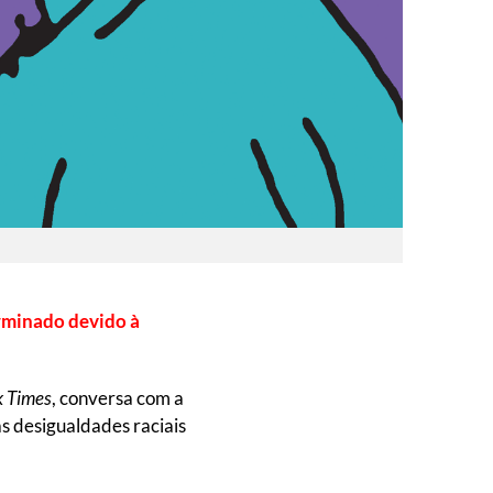
rminado devido à
 Times
, conversa com a
as desigualdades raciais