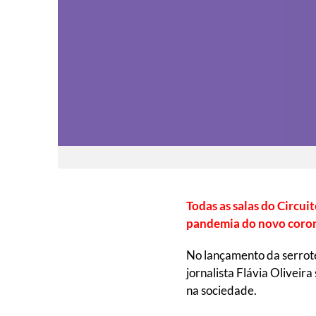
Todas as salas do Circu
pandemia do novo coron
No lançamento da serrote
jornalista Flávia Oliveir
na sociedade.