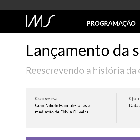
PROGRAMAÇÃO
AGENDA
Lançamento da s
SÃO PAULO
RIO DE JANEIRO
POÇOS DE CALDAS
Reescrevendo a história da 
ONLINE
EXPOSIÇÕES
EM CARTAZ
Conversa
Qua
FUTURAS
Com Nikole Hannah-Jones e
Data 
ANTERIORES
mediação de Flávia Oliveira
TOURS VIRTUAIS
VISITAS MEDIADAS