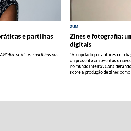
ZUM
DISCOGRAFIA BRASILEIRA
RÁDIO BATUTA
ráticas e partilhas
A (2026)
s visuais
s e partilhas nas
Zines e fotografia: 
Do Pajeú a Hollywood
Ney ao vivo, muito v
digitais
Pedro Paulo Malta
o IMS em Poços de Caldas
dos de fazer de profissionais do
áticas e partilhas nas artes
AGORA: práticas e partilhas nas
"Apropriado por autores com bag
onipresente em eventos e novos 
no mundo inteiro". Considerando
sobre a produção de zines como