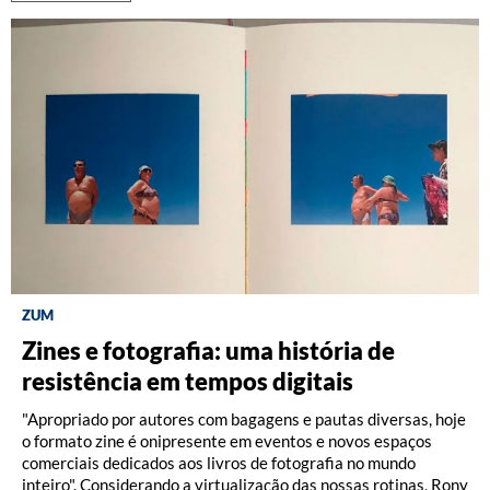
ZUM
DISCOGRAFIA BRASILEIRA
RÁDIO BATUTA
Zines e fotografia: uma história de
Do Pajeú a Hollywood: 100 anos de
Ney ao vivo, muito vivo, com Luiz
resistência em tempos digitais
Moacir Santos, por Pedro Paulo Malta
Fernando Vianna
"Apropriado por autores com bagagens e pautas diversas, hoje
o formato zine é onipresente em eventos e novos espaços
comerciais dedicados aos livros de fotografia no mundo
inteiro". Considerando a virtualização das nossas rotinas, Rony