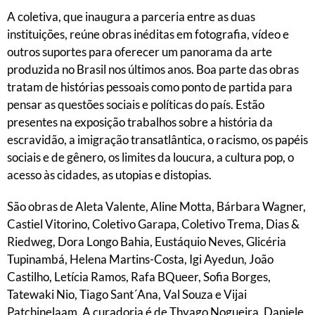
A coletiva, que inaugura a parceria entre as duas
instituições, reúne obras inéditas em fotografia, vídeo e
outros suportes para oferecer um panorama da arte
produzida no Brasil nos últimos anos. Boa parte das obras
tratam de histórias pessoais como ponto de partida para
pensar as questões sociais e políticas do país. Estão
presentes na exposição trabalhos sobre a história da
escravidão, a imigração transatlântica, o racismo, os papéis
sociais e de gênero, os limites da loucura, a cultura pop, o
acesso às cidades, as utopias e distopias.
São obras de Aleta Valente, Aline Motta, Bárbara Wagner,
Castiel Vitorino, Coletivo Garapa, Coletivo Trema, Dias &
Riedweg, Dora Longo Bahia, Eustáquio Neves, Glicéria
Tupinambá, Helena Martins-Costa, Igi Ayedun, João
Castilho, Letícia Ramos, Rafa BQueer, Sofia Borges,
Tatewaki Nio, Tiago Sant´Ana, Val Souza e Vijai
Patchinelaam. A curadoria é de Thyago Nogueira, Daniele