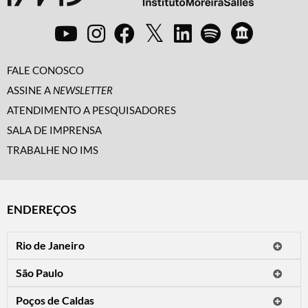
FALE CONOSCO
ASSINE A
NEWSLETTER
ATENDIMENTO A PESQUISADORES
SALA DE IMPRENSA
TRABALHE NO IMS
ENDEREÇOS
Rio de Janeiro
O IMS Rio está fechado temporariamente para reformas.
São Paulo
Horário de visitação: a programação do IMS no Rio de Janeiro será
Avenida Paulista, 2424
apresentada em instituições culturais parceiras.
Poços de Caldas
CEP 01310-300 - São Paulo/SP