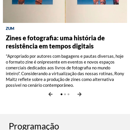
ZUM
DISCOGRAFIA BRASILEIRA
RÁDIO BATUTA
Zines e fotografia: uma história de
Do Pajeú a Hollywood: 100 anos de
Ney ao vivo, muito vivo, com Luiz
resistência em tempos digitais
Moacir Santos, por Pedro Paulo Malta
Fernando Vianna
"Apropriado por autores com bagagens e pautas diversas, hoje
o formato zine é onipresente em eventos e novos espaços
comerciais dedicados aos livros de fotografia no mundo
inteiro". Considerando a virtualização das nossas rotinas, Rony
Maltz reflete sobre a produção de zines como alternativa
possível no cenário contemporâneo.
Programação