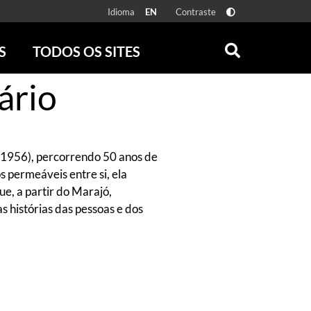
Idioma
Contraste
EN
S
TODOS OS SITES
ário
ONLINE
RÁDIO BATUTA
 FÍSICAS
ZUM
DISCOGRAFIA BRASILEIRA
CAROLINA MARIA DE JESUS
, 1956), percorrendo 50 anos de
CRÔNICA BRASILEIRA
s permeáveis entre si, ela
TESTEMUNHA OCULAR
ue, a partir do Marajó,
CLARICE LISPECTOR
s histórias das pessoas e dos
SERROTE
VER TODOS