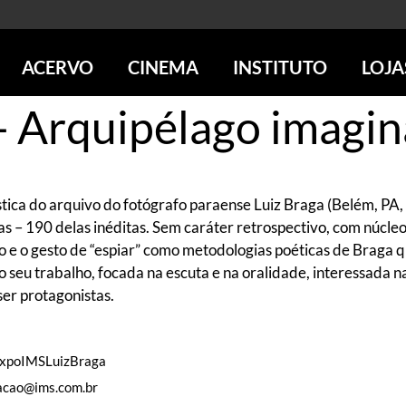
ACERVO
CINEMA
INSTITUTO
LOJA
- Arquipélago imagin
PESQUISE NO ACERVO
SESSÕES DE CINEMA
CENTROS CULTURAIS
LOJA 
SOBRE O ACERVO
LOJAS
SÃO PAULO
IMS PAULISTA
FOTOGRAFIA
POÇOS DE CALDAS
IMS RIO
ICONOGRAFIA
SOBRE CINEMA NO IMS
IMS POÇOS
stica do arquivo do fotógrafo paraense Luiz Braga (Belém, PA
LITERATURA
SOBRE O IMS
BLOG DO CINEMA
as – 190 delas inéditas. Sem caráter retrospectivo, com núcleo
MÚSICA
REVISTAS DE PROGRAMAÇÃO
QUEM SOMOS
io e o gesto de “espiar” como metodologias poéticas de Braga q
ARTE CONTEMPORÂNEA
COLEÇÃO DVD IMS
AÇÃO SOCIAL
 seu trabalho, focada na escuta e na oralidade, interessada na
BIBLIOTECA DE FOTOGRAFIA
EDUCAÇÃO
er protagonistas.
DESTAQUES DE A a Z
ESCOLA ESCUTA
PROGRAMA CONVIDA
PUBLICAÇÕES E DVDs
POR DENTRO DO ACERVO
#ExpoIMSLuizBraga
acao@ims.com.br