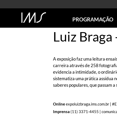
PROGRAMAÇÃO
Luiz Braga 
AGENDA
SÃO PAULO
RIO DE JANEIRO
POÇOS DE CALDAS
A exposição faz uma leitura ensaí
ONLINE
carreira através de 258 fotografi
EXPOSIÇÕES
evidencia a intimidade, o ordinár
EM CARTAZ
sistematiza uma prática assídua no
FUTURAS
saberes populares, que passam a s
ANTERIORES
TOURS VIRTUAIS
Online
expoluizbraga.ims.com.br | 
VISITAS MEDIADAS
Imprensa
(11) 3371-4455 | comunic