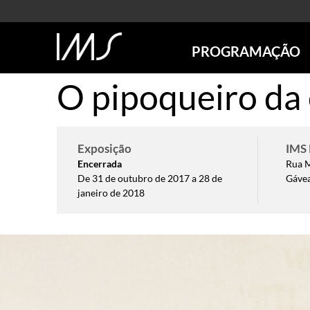
PROGRAMAÇÃO
O pipoqueiro da
AGENDA
SÃO PAULO
RIO DE JANEIRO
POÇOS DE CALDAS
Exposição
IMS 
ONLINE
Encerrada
Rua M
De 31 de outubro de 2017 a 28 de
Gávea
EXPOSIÇÕES
janeiro de 2018
EM CARTAZ
FUTURAS
ANTERIORES
TOURS VIRTUAIS
VISITAS MEDIADAS