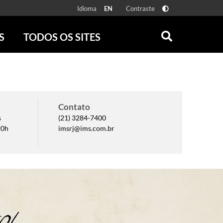
Idioma
Contraste
EN
S
TODOS OS SITES
ONLINE
RÁDIO BATUTA
 FÍSICAS
ZUM
DISCOGRAFIA BRASILEIRA
CAROLINA MARIA DE JESUS
Contato
CRÔNICA BRASILEIRA
s
(21) 3284-7400
TESTEMUNHA OCULAR
20h
imsrj@ims.com.br
CLARICE LISPECTOR
SERROTE
VER TODOS