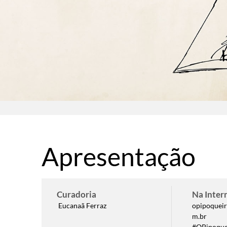
Apresentação
Curadoria
Na Inter
Eucanaã Ferraz
opipoqueir
m.br
#OPipoque