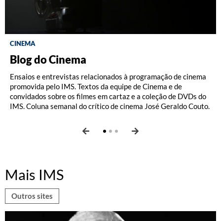
CINEMA
NO CINEMA
Blog do Cinema
Coleção de DVDs
José Geraldo Couto no Blog do IMS
Ensaios e entrevistas relacionados à programação de cinema
A coleção DVD IMS existe desde 2012 e já lançou diversos
Antes de estrear no Blog do Cinema em janeiro de 2019, onde
promovida pelo IMS. Textos da equipe de Cinema e de
filmes, entre produções brasileiras e estrangeiras. Os DVDs
publicou até maio de 2026, o crítico de cinema, jornalista e
convidados sobre os filmes em cartaz e a coleção de DVDs do
podem ser adquiridos nas lojas dos nossos centros culturais e
tradutor José Geraldo Couto assinou entre setembro de 2011
IMS. Coluna semanal do crítico de cinema José Geraldo Couto.
na loja online do IMS.
e dezembro de 2018 uma coluna semanal sobre cinema no
Blog do IMS. Confira aqui.
Mais IMS
Outros sites