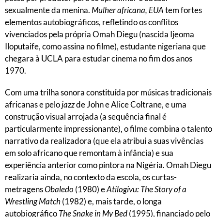
sexualmente da menina.
Mulher africana, EUA
tem fortes
elementos autobiográficos, refletindo os conflitos
vivenciados pela própria Omah Diegu (nascida Ijeoma
Iloputaife, como assina no filme), estudante nigeriana que
chegara à UCLA para estudar cinema no fim dos anos
1970.
Com uma trilha sonora constituída por músicas tradicionais
africanas e pelo
jazz
de John e Alice Coltrane, e uma
construção visual arrojada (a sequência final é
particularmente impressionante), o filme combina o talento
narrativo da realizadora (que ela atribui a suas vivências
em solo africano que remontam à infância) e sua
experiência anterior como pintora na Nigéria. Omah Diegu
realizaria ainda, no contexto da escola, os curtas-
metragens
Obaledo
(1980) e
Atilogivu: The Story of a
Wrestling Match
(1982) e, mais tarde, o longa
autobiográfico
The Snake in My Bed
(1995), financiado pelo