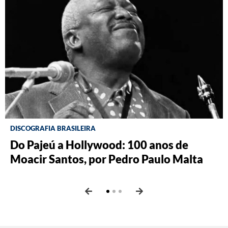
DISCOGRAFIA BRASILEIRA
RÁDIO BATUTA
BRASILIANA FOTOGRÁFICA
Do Pajeú a Hollywood: 100 anos de
Ney ao vivo, muito vivo, com Luiz
O Pombal da Fiocruz, por Ricardo
Moacir Santos, por Pedro Paulo Malta
Fernando Vianna
Augusto dos Santos e Thayane Vicente
Vam de Berg