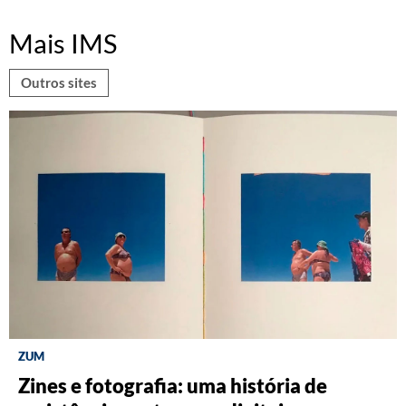
Mais IMS
Outros sites
ZUM
DISCOGRAFIA BRASILEIRA
RÁDIO BATUTA
Zines e fotografia: uma história de
Do Pajeú a Hollywood: 100 anos de
Ney ao vivo, muito vivo, com Luiz