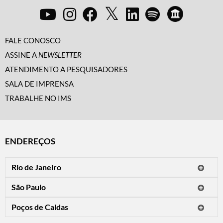
FALE CONOSCO
ASSINE A
NEWSLETTER
ATENDIMENTO A PESQUISADORES
SALA DE IMPRENSA
TRABALHE NO IMS
ENDEREÇOS
Rio de Janeiro
O IMS Rio está fechado temporariamente para reformas.
São Paulo
Horário de visitação: a programação do IMS no Rio de Janeiro será
Avenida Paulista, 2424
apresentada em instituições culturais parceiras.
Poços de Caldas
CEP 01310-300 - São Paulo/SP
Rua Teresópolis, 90
Tel.: (11) 2842-9120