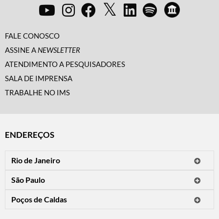
FALE CONOSCO
ASSINE A
NEWSLETTER
ATENDIMENTO A PESQUISADORES
SALA DE IMPRENSA
TRABALHE NO IMS
ENDEREÇOS
Rio de Janeiro
O IMS Rio está fechado temporariamente para reformas.
São Paulo
Horário de visitação: a programação do IMS no Rio de Janeiro será
Avenida Paulista, 2424
apresentada em instituições culturais parceiras.
Poços de Caldas
CEP 01310-300 - São Paulo/SP
Rua Teresópolis, 90
Tel.: (11) 2842-9120
Mais informações