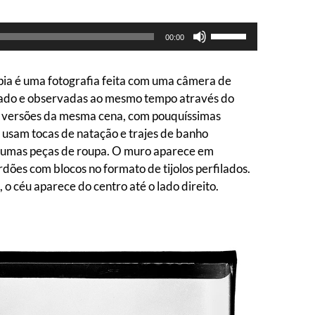
Use
00:00
as
setas
pia é uma fotografia feita com uma câmera de
para
 lado e observadas ao mesmo tempo através do
cima
s versões da mesma cena, com pouquíssimas
ou
para
s usam tocas de natação e trajes de banho
baixo
algumas peças de roupa. O muro aparece em
para
dões com blocos no formato de tijolos perfilados.
aumentar
 céu aparece do centro até o lado direito.
ou
diminuir
o
volume.