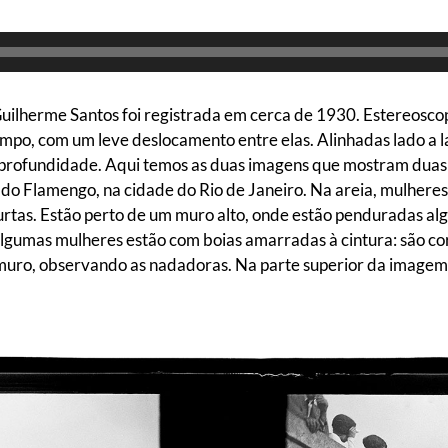
Guilherme Santos foi registrada em cerca de 1930. Estereosco
mpo, com um leve deslocamento entre elas. Alinhadas lado a
 profundidade. Aqui temos as duas imagens que mostram dua
a do Flamengo, na cidade do Rio de Janeiro. Na areia, mulhere
curtas. Estão perto de um muro alto, onde estão penduradas 
lgumas mulheres estão com boias amarradas à cintura: são cor
uro, observando as nadadoras. Na parte superior da imagem, o