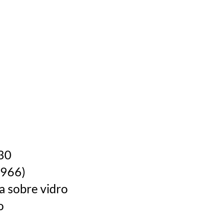
930
1966)
ta sobre vidro
o