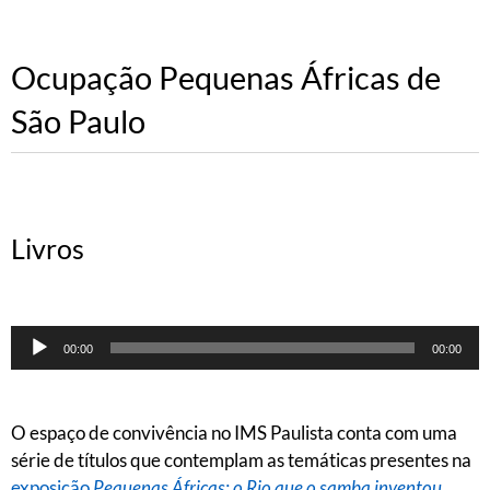
Ocupação Pequenas Áfricas de
São Paulo
Livros
Tocador
00:00
00:00
de
áudio
O espaço de convivência no IMS Paulista conta com uma
série de títulos que contemplam as temáticas presentes na
exposição
Pequenas Áfricas: o Rio que o samba inventou
.