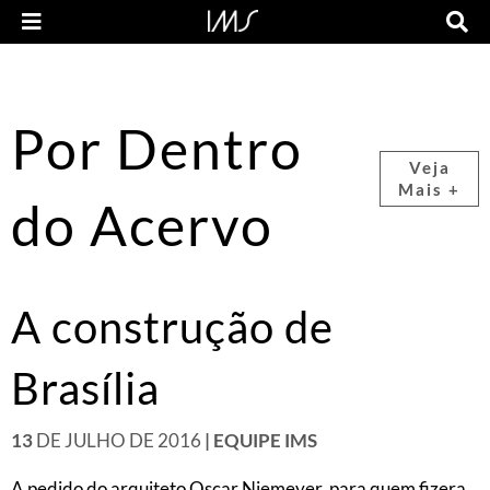
Por Dentro
Veja
Mais +
do Acervo
A construção de
Brasília
13
DE JULHO DE 2016
| EQUIPE IMS
A pedido do arquiteto Oscar Niemeyer, para quem fizera