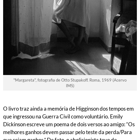
"Margareta", fotografia de Otto Stupakoff. Roma, 1969 (Acervo
IMS)
O livro traz ainda a memória de Higginson dos tempos em
que ingressou na Guerra Civil como voluntário. Emily
Dickinson escreve um poema de dois versos ao amigo: “Os
melhores ganhos devem passar pelo teste da perda/Para
que sejam ganhos.” De fato, o abolicionista teve de