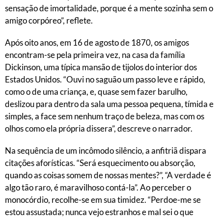
sensação de imortalidade, porque é a mente sozinha sem o
amigo corpóreo”, reflete.
Após oito anos, em 16 de agosto de 1870, os amigos
encontram-se pela primeira vez, na casa da família
Dickinson, uma típica mansão de tijolos do interior dos
Estados Unidos. “Ouvi no saguão um passo leve e rápido,
como o de uma criança, e, quase sem fazer barulho,
deslizou para dentro da sala uma pessoa pequena, tímida e
simples, a face sem nenhum traço de beleza, mas com os
olhos como ela própria dissera”, descreve o narrador.
Na sequência de um incômodo silêncio, a anfitriã dispara
citações aforísticas. “Será esquecimento ou absorção,
quando as coisas somem de nossas mentes?”, “A verdade é
algo tão raro, é maravilhoso contá-la”. Ao perceber o
monocórdio, recolhe-se em sua timidez. “Perdoe-me se
estou assustada; nunca vejo estranhos e mal sei o que