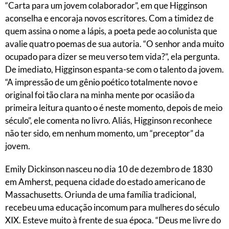
“Carta para um jovem colaborador”, em que Higginson
aconselha e encoraja novos escritores. Com a timidez de
quem assina o nome a lápis, a poeta pede ao colunista que
avalie quatro poemas de sua autoria. “O senhor anda muito
ocupado para dizer se meu verso tem vida?”, ela pergunta.
De imediato, Higginson espanta-se com o talento da jovem.
“A impressão de um gênio poético totalmente novo e
original foi tão clara na minha mente por ocasião da
primeira leitura quanto o é neste momento, depois de meio
século”, ele comenta no livro. Aliás, Higginson reconhece
não ter sido, em nenhum momento, um “preceptor” da
jovem.
Emily Dickinson nasceu no dia 10 de dezembro de 1830
em Amherst, pequena cidade do estado americano de
Massachusetts. Oriunda de uma família tradicional,
recebeu uma educação incomum para mulheres do século
XIX. Esteve muito à frente de sua época. “Deus me livre do