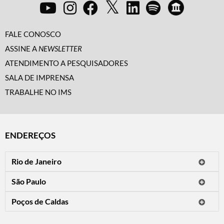
FALE CONOSCO
ASSINE A
NEWSLETTER
ATENDIMENTO A PESQUISADORES
SALA DE IMPRENSA
TRABALHE NO IMS
ENDEREÇOS
Rio de Janeiro
O IMS Rio está fechado temporariamente para reformas.
São Paulo
Horário de visitação: a programação do IMS no Rio de Janeiro será
Avenida Paulista, 2424
apresentada em instituições culturais parceiras.
Poços de Caldas
CEP 01310-300 - São Paulo/SP
Rua Teresópolis, 90
Tel.: (11) 2842-9120
Mais informações