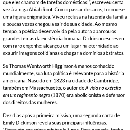
que eles chamam de tarefas domésticas!”, escreveu certa
vez à amiga Abiah Root. Com o passar dos anos, tornou-se
uma figura enigmática. Viveu reclusa na fazenda da família
e poucas vezes chegou a sair de sua cidade. Ao mesmo
tempo, a poética desenvolvida pela autora abarcou os
grandes temas da existência humana. Dickinson escreveu
com raro engenho: alcançou um lugar na eternidade ao
exaurir imagens cotidianas e chegar a domínios abstratos.
Se Thomas Wentworth Higginson é menos conhecido
mundialmente, sua luta política é relevante para a história
americana. Nascido em 1823 na cidade de Cambridge,
também em Massachusetts, o autor de
A vida no exército
em um regimento negro
(1870) era abolicionista e defensor
dos direitos das mulheres.
Dez dias após a primeira missiva, uma segunda carta de
Emily Dickinson revela suas principais influências.
“Pergunta-me sobre minhas leituras. Para a poesia, tenho