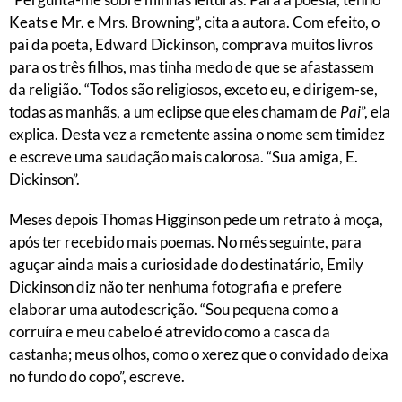
Keats e Mr. e Mrs. Browning”, cita a autora. Com efeito, o
pai da poeta, Edward Dickinson, comprava muitos livros
para os três filhos, mas tinha medo de que se afastassem
da religião. “Todos são religiosos, exceto eu, e dirigem-se,
todas as manhãs, a um eclipse que eles chamam de
Pai
”, ela
explica. Desta vez a remetente assina o nome sem timidez
e escreve uma saudação mais calorosa. “Sua amiga, E.
Dickinson”.
Meses depois Thomas Higginson pede um retrato à moça,
após ter recebido mais poemas. No mês seguinte, para
aguçar ainda mais a curiosidade do destinatário, Emily
Dickinson diz não ter nenhuma fotografia e prefere
elaborar uma autodescrição. “Sou pequena como a
corruíra e meu cabelo é atrevido como a casca da
castanha; meus olhos, como o xerez que o convidado deixa
no fundo do copo”, escreve.