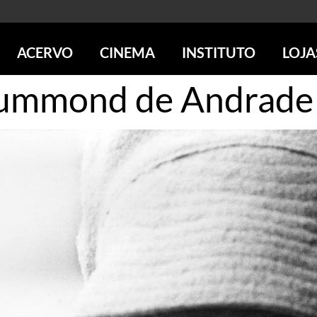
ACERVO
CINEMA
INSTITUTO
LOJA
Drummond de Andrade
PESQUISE NO ACERVO
SESSÕES DE CINEMA
CENTROS CULTURAIS
LOJA 
SOBRE O ACERVO
LOJAS
SÃO PAULO
IMS PAULISTA
FOTOGRAFIA
POÇOS DE CALDAS
IMS RIO
ICONOGRAFIA
SOBRE CINEMA NO IMS
IMS POÇOS
LITERATURA
SOBRE O IMS
BLOG DO CINEMA
MÚSICA
REVISTAS DE PROGRAMAÇÃO
QUEM SOMOS
ARTE CONTEMPORÂNEA
COLEÇÃO DVD IMS
AÇÃO SOCIAL
BIBLIOTECA DE FOTOGRAFIA
EDUCAÇÃO
DESTAQUES DE A a Z
ESCOLA ESCUTA
PROGRAMA CONVIDA
PUBLICAÇÕES E DVDs
POR DENTRO DO ACERVO