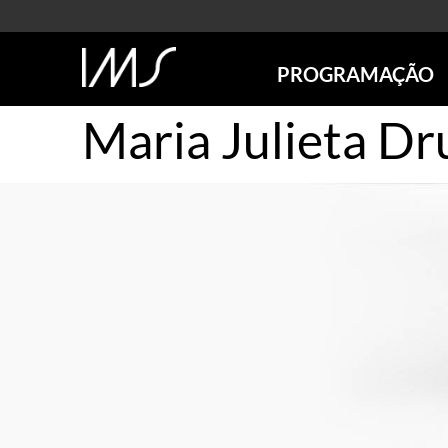
PROGRAMAÇÃO
Maria Julieta 
AGENDA
SÃO PAULO
RIO DE JANEIRO
POÇOS DE CALDAS
ONLINE
EXPOSIÇÕES
EM CARTAZ
FUTURAS
ANTERIORES
TOURS VIRTUAIS
VISITAS MEDIADAS