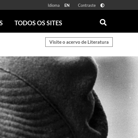
Idioma
Contraste
EN
S
TODOS OS SITES
ONLINE
RÁDIO BATUTA
Visite o acervo de Literatura
 FÍSICAS
ZUM
DISCOGRAFIA BRASILEIRA
CAROLINA MARIA DE JESUS
CRÔNICA BRASILEIRA
TESTEMUNHA OCULAR
CLARICE LISPECTOR
SERROTE
VER TODOS