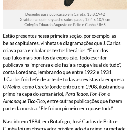
Desenho para publicação em Careta, 15.8.1942
Grafite, nanquim e guache sobre papel, 12,4 x 10,9 cm
Coleção Eduardo Augusto de Brito e Cunha / IMS
Estão presentes nessa primeira seção, por exemplo, as
belas capitulares, vinhetas e diagramações que J.Carlos
criava para embalar os textos literários. “É um dos
capítulos mais bonitos da exposição. Todo escritor
publicava na imprensa e ele fazia a roupa visual de tudo”,
conta Loredano, lembrando que entre 1922 e 1931
J.Carlos foi chefe de arte de todas as revistas da empresa
O Malho
, como
Careta
(onde entrou em 1908, ilustrando a
primeira capa do semanário)
, Para Todos, Fon-Fon
e
Almanaque Tico-Tico
, entre outras publicações que fazem
parte da mostra. “Ele foi um pioneiro em quase tudo”.
Nascido em 1884, em Botafogo, José Carlos de Brito e
Cunha foi um observador privilegiado da primeira metade