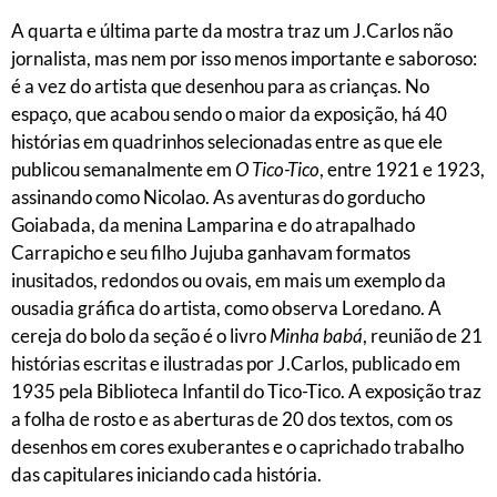
A quarta e última parte da mostra traz um J.Carlos não
jornalista, mas nem por isso menos importante e saboroso:
é a vez do artista que desenhou para as crianças. No
espaço, que acabou sendo o maior da exposição, há 40
histórias em quadrinhos selecionadas entre as que ele
publicou semanalmente em
O Tico-Tico
, entre 1921 e 1923,
assinando como Nicolao. As aventuras do gorducho
Goiabada, da menina Lamparina e do atrapalhado
Carrapicho e seu filho Jujuba ganhavam formatos
inusitados, redondos ou ovais, em mais um exemplo da
ousadia gráfica do artista, como observa Loredano. A
cereja do bolo da seção é o livro
Minha babá
, reunião de 21
histórias escritas e ilustradas por J.Carlos, publicado em
1935 pela Biblioteca Infantil do Tico-Tico. A exposição traz
a folha de rosto e as aberturas de 20 dos textos, com os
desenhos em cores exuberantes e o caprichado trabalho
das capitulares iniciando cada história.