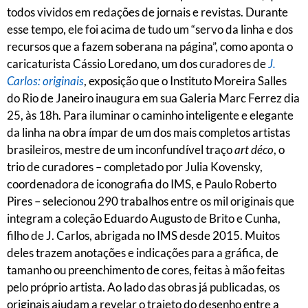
todos vividos em redações de jornais e revistas. Durante
esse tempo, ele foi acima de tudo um “servo da linha e dos
recursos que a fazem soberana na página”, como aponta o
caricaturista Cássio Loredano, um dos curadores de
J.
Carlos: originais
, exposição que o Instituto Moreira Salles
do Rio de Janeiro inaugura em sua Galeria Marc Ferrez dia
25, às 18h. Para iluminar o caminho inteligente e elegante
da linha na obra ímpar de um dos mais completos artistas
brasileiros, mestre de um inconfundível traço
art déco
, o
trio de curadores – completado por Julia Kovensky,
coordenadora de iconografia do IMS, e Paulo Roberto
Pires – selecionou 290 trabalhos entre os mil originais que
integram a coleção Eduardo Augusto de Brito e Cunha,
filho de J. Carlos, abrigada no IMS desde 2015. Muitos
deles trazem anotações e indicações para a gráfica, de
tamanho ou preenchimento de cores, feitas à mão feitas
pelo próprio artista. Ao lado das obras já publicadas, os
originais ajudam a revelar o trajeto do desenho entre a