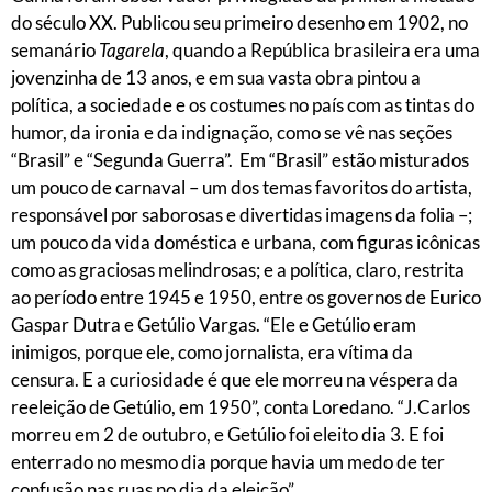
do século XX. Publicou seu primeiro desenho em 1902, no
semanário
Tagarela
, quando a República brasileira era uma
jovenzinha de 13 anos, e em sua vasta obra pintou a
política, a sociedade e os costumes no país com as tintas do
humor, da ironia e da indignação, como se vê nas seções
“Brasil” e “Segunda Guerra”. Em “Brasil” estão misturados
um pouco de carnaval – um dos temas favoritos do artista,
responsável por saborosas e divertidas imagens da folia –;
um pouco da vida doméstica e urbana, com figuras icônicas
como as graciosas melindrosas; e a política, claro, restrita
ao período entre 1945 e 1950, entre os governos de Eurico
Gaspar Dutra e Getúlio Vargas. “Ele e Getúlio eram
inimigos, porque ele, como jornalista, era vítima da
censura. E a curiosidade é que ele morreu na véspera da
reeleição de Getúlio, em 1950”, conta Loredano. “J.Carlos
morreu em 2 de outubro, e Getúlio foi eleito dia 3. E foi
enterrado no mesmo dia porque havia um medo de ter
confusão nas ruas no dia da eleição”.